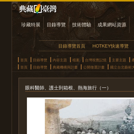
珍藏特展
目錄導覽
技術體驗
成果網站資源
目錄導覽首頁
HOTKEY快速導覽
首頁
目錄導覽
內容主題
檔案
台灣視覺記憶
主要主題
首頁
目錄導覽
典藏機構與計畫
公開徵選計畫
國立台北藝術
眼科醫師、護士到箱根、熱海旅行（一）