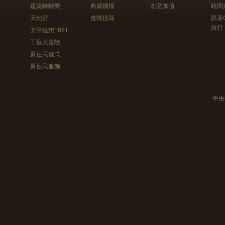
建築轉轉樂
典藏機構
創意加值
時間
天地宮
進階搜尋
跟著
旅行
安平追想1661
工藝大冒險
原住民儀式
原住民服飾
中央