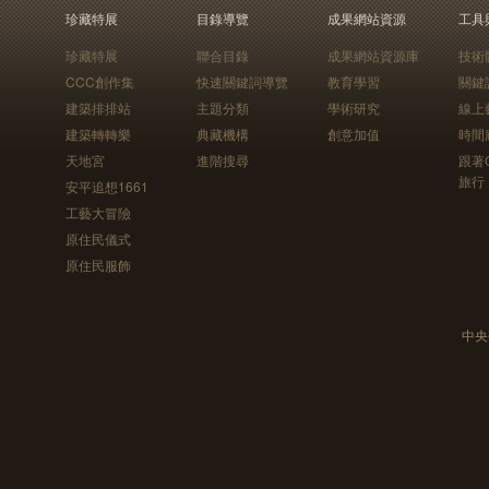
珍藏特展
目錄導覽
成果網站資源
工具
珍藏特展
聯合目錄
成果網站資源庫
技術
CCC創作集
快速關鍵詞導覽
教育學習
關鍵
建築排排站
主題分類
學術研究
線上
建築轉轉樂
典藏機構
創意加值
時間
天地宮
進階搜尋
跟著
旅行
安平追想1661
工藝大冒險
原住民儀式
原住民服飾
中央