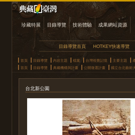
珍藏特展
目錄導覽
技術體驗
成果網站資源
目錄導覽首頁
HOTKEY快速導覽
首頁
目錄導覽
內容主題
檔案
台灣視覺記憶
主要主題
首頁
目錄導覽
典藏機構與計畫
公開徵選計畫
國立台北藝術
台北新公園