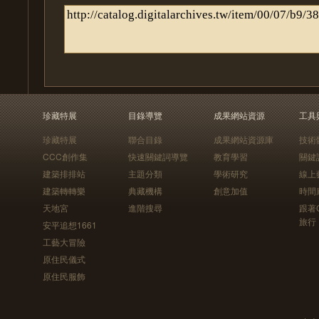
珍藏特展
目錄導覽
成果網站資源
工具
珍藏特展
聯合目錄
成果網站資源庫
技術
CCC創作集
快速關鍵詞導覽
教育學習
關鍵
建築排排站
主題分類
學術研究
線上
建築轉轉樂
典藏機構
創意加值
時間
天地宮
進階搜尋
跟著
旅行
安平追想1661
工藝大冒險
原住民儀式
原住民服飾