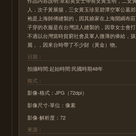
作品內容說明:章彩英女士帶長女黃玉明，二女
人，次子黃展揚，三女黃玉珍至碧潭空軍公墓郊
袍是上海師傅縫製的，因其娘家在上海開綢布莊
子穿的衣服是在台灣請人縫製的，因章女士會打
不過以台灣當時貧窮社會及軍人微薄的俸給，孩
麗，，因來台時帶了不少財（黃金）物。
日期：
拍攝時間:起始時間:民國時期48年
格式：
影像-格式：JPG（72dpi）
影像尺寸-單位：像素
影像-解析度：72
來源：