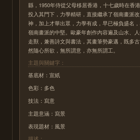
縣，1950年侍從父母移居香港，十七歲時在香
投入其門下，力學精研，直接繼承了嶺南畫派改
神，加上才華出眾，力學有成，早已極負盛名，
嶺南畫派的中堅。歐豪年創作內容遍及山水、人
走獸，兼善詩文與書法，其畫筆勢豪邁，既多古
然隨心所欲，無所謂意，亦無所謂工。
主題與關鍵字：
基底材：宣紙
色彩：多色
技法：寫意
主題意涵：寫景
表現題材：風景
描述：