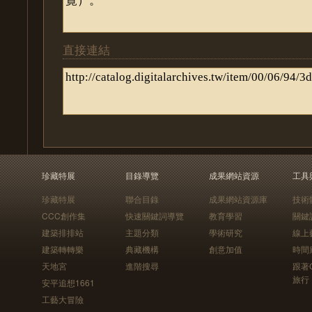
直接連結
珍藏特展
目錄導覽
成果網站資源
工具
珍藏特展
聯合目錄
成果網站資源庫
技術
CCC創作集
快速關鍵詞導覽
教育學習
關鍵
建築排排站
主題分類
學術研究
線上
建築轉轉樂
典藏機構
創意加值
時間
天地宮
進階搜尋
跟著
旅行
安平追想1661
工藝大冒險