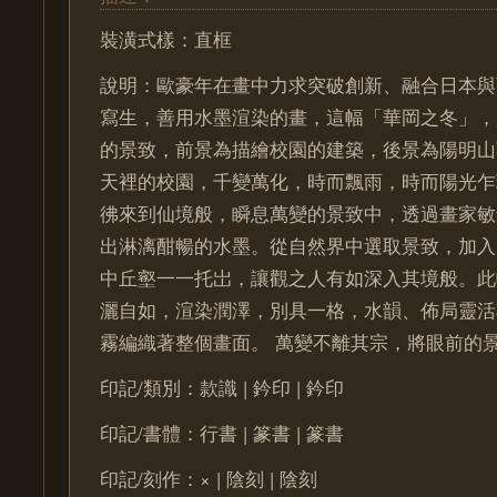
裝潢式樣：直框
說明：歐豪年在畫中力求突破創新、融合日本與
寫生，善用水墨渲染的畫，這幅「華岡之冬」，
的景致，前景為描繪校園的建築，後景為陽明山
天裡的校園，千變萬化，時而飄雨，時而陽光乍
彿來到仙境般，瞬息萬變的景致中，透過畫家敏
出淋漓酣暢的水墨。從自然界中選取景致，加入
中丘壑一一托岀，讓觀之人有如深入其境般。此
灑自如，渲染潤澤，別具一格，水韻、佈局靈活
霧編織著整個畫面。 萬變不離其宗，將眼前的
印記/類別：款識 | 鈐印 | 鈐印
印記/書體：行書 | 篆書 | 篆書
印記/刻作：× | 陰刻 | 陰刻