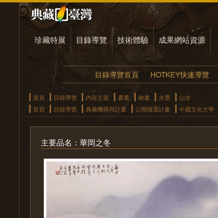
珍藏特展
目錄導覽
技術體驗
成果網站資源
目錄導覽首頁
HOTKEY快速導覽
首頁
目錄導覽
內容主題
書畫
繪畫
水墨
山水
首頁
目錄導覽
典藏機構與計畫
公開徵選計畫
中國文化大學
主要品名：華岡之冬