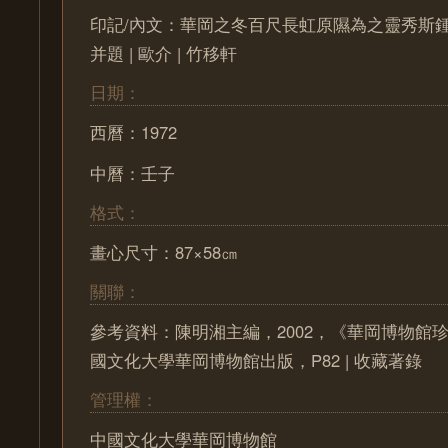
印記/內文：華岡之冬百尺長虹原隰為之靈秀斯
并題 | 歐介 | 竹移軒
日期：
西曆：1972
中曆：壬子
格式：
畫心尺寸：87×58㎝
關聯：
參考資料：陳明湘主編，2002，《華岡博物館
國文化大學華岡博物館出版，P82 | 收藏著錄
管理權：
中國文化大學華岡博物館