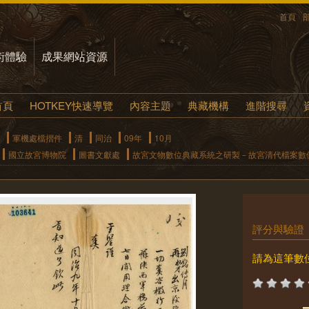
首頁
術體驗
成果網站資源
首頁
HOTKEY快速導覽
內容主題
典藏機構
進階搜尋
軍機處檔摺件
清
同治
09年
10月
國立故宮博物院
圖書文獻處
故宮文物數位典藏系統之研製－故宮清代檔案數
評分與驗證
請為這筆數