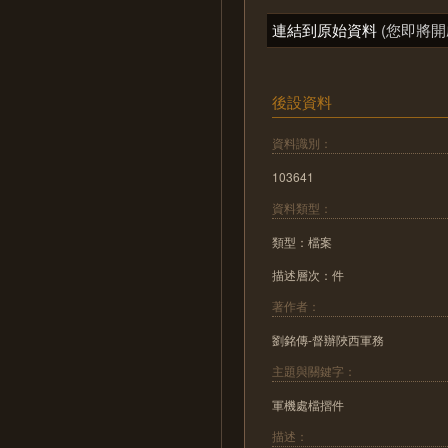
連結到原始資料
(您即將開
後設資料
資料識別：
103641
資料類型：
類型：檔案
描述層次：件
著作者：
劉銘傳-督辦陜西軍務
主題與關鍵字：
軍機處檔摺件
描述：