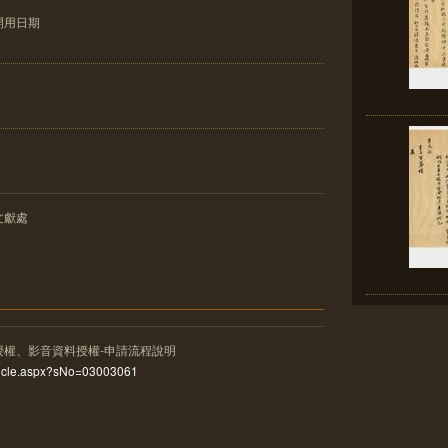
開用日期
文獻處
授權、影音資料授權-申請流程說明
rticle.aspx?sNo=03003061