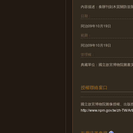
內容描述：奏辦刊刻木質關防並
日期：
同治09年10月19日
範圍：
同治09年10月19日
管理權：
典藏單位：國立故宮博物院圖書
授權聯絡窗口
國立故宮博物院圖像授權、出版
http://www.npm.gov.tw/zh-TW/A
引用這筆典藏