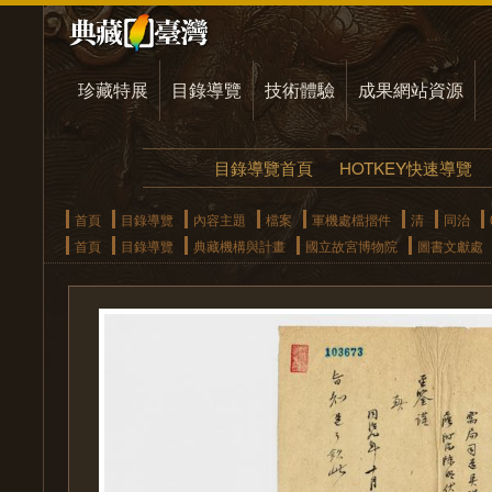
珍藏特展
目錄導覽
技術體驗
成果網站資源
目錄導覽首頁
HOTKEY快速導覽
首頁
目錄導覽
內容主題
檔案
軍機處檔摺件
清
同治
首頁
目錄導覽
典藏機構與計畫
國立故宮博物院
圖書文獻處