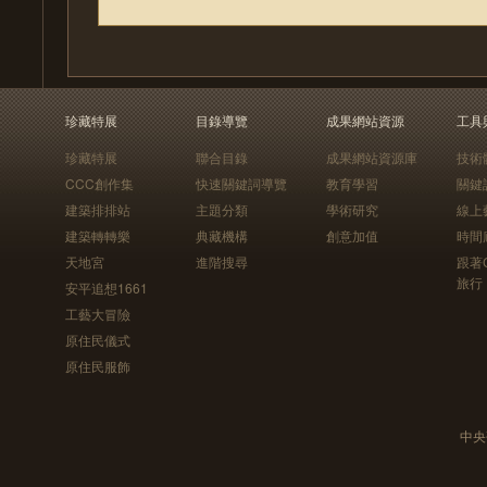
珍藏特展
目錄導覽
成果網站資源
工具
珍藏特展
聯合目錄
成果網站資源庫
技術
CCC創作集
快速關鍵詞導覽
教育學習
關鍵
建築排排站
主題分類
學術研究
線上
建築轉轉樂
典藏機構
創意加值
時間
天地宮
進階搜尋
跟著
旅行
安平追想1661
工藝大冒險
原住民儀式
原住民服飾
中央