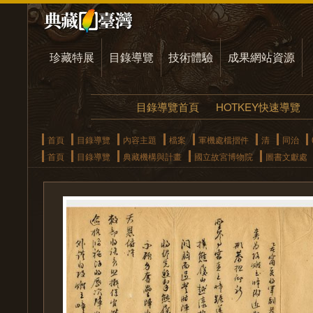
珍藏特展
目錄導覽
技術體驗
成果網站資源
目錄導覽首頁
HOTKEY快速導覽
首頁
目錄導覽
內容主題
檔案
軍機處檔摺件
清
同治
首頁
目錄導覽
典藏機構與計畫
國立故宮博物院
圖書文獻處