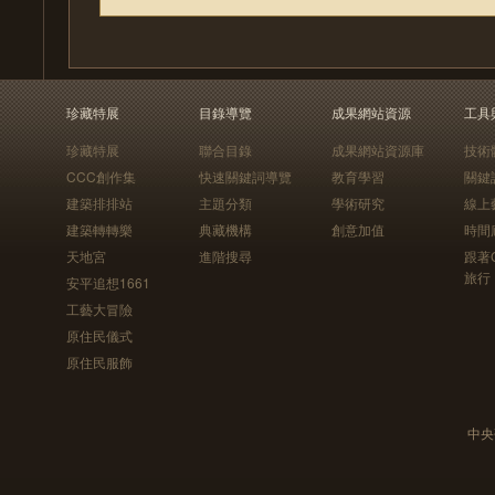
珍藏特展
目錄導覽
成果網站資源
工具
珍藏特展
聯合目錄
成果網站資源庫
技術
CCC創作集
快速關鍵詞導覽
教育學習
關鍵
建築排排站
主題分類
學術研究
線上
建築轉轉樂
典藏機構
創意加值
時間
天地宮
進階搜尋
跟著
旅行
安平追想1661
工藝大冒險
原住民儀式
原住民服飾
中央