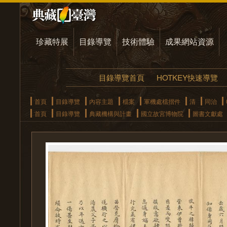
珍藏特展
目錄導覽
技術體驗
成果網站資源
目錄導覽首頁
HOTKEY快速導覽
首頁
目錄導覽
內容主題
檔案
軍機處檔摺件
清
同治
首頁
目錄導覽
典藏機構與計畫
國立故宮博物院
圖書文獻處