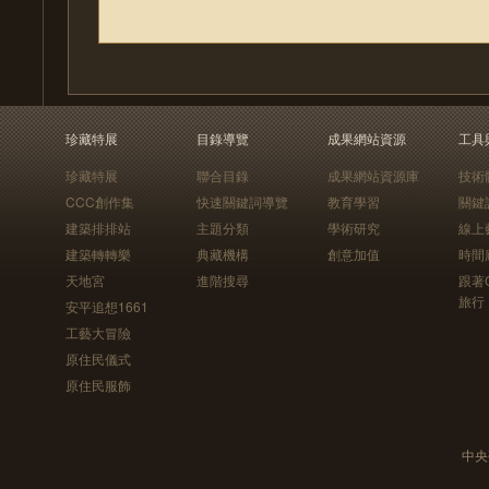
珍藏特展
目錄導覽
成果網站資源
工具
珍藏特展
聯合目錄
成果網站資源庫
技術
CCC創作集
快速關鍵詞導覽
教育學習
關鍵
建築排排站
主題分類
學術研究
線上
建築轉轉樂
典藏機構
創意加值
時間
天地宮
進階搜尋
跟著
旅行
安平追想1661
工藝大冒險
原住民儀式
原住民服飾
中央