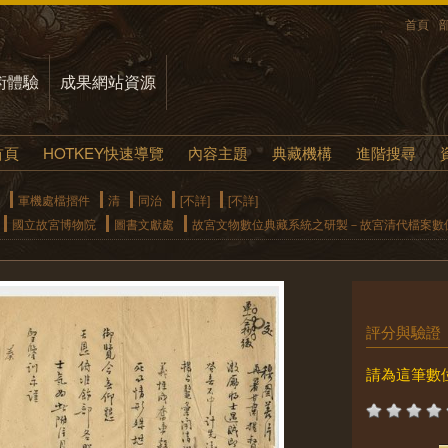
首頁
術體驗
成果網站資源
首頁
HOTKEY快速導覽
內容主題
典藏機構
進階搜尋
軍機處檔摺件
清
同治
[不詳]
[不詳]
國立故宮博物院
圖書文獻處
故宮文物數位典藏系統之研製－故宮清代檔案數
評分與驗證
請為這筆數