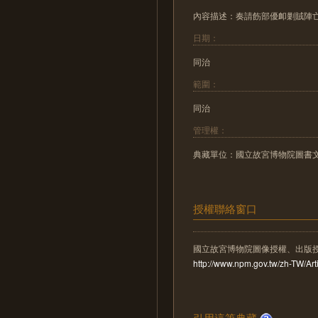
內容描述：奏請飭部優卹剿賊陣亡之文
日期：
同治
範圍：
同治
管理權：
典藏單位：國立故宮博物院圖書
授權聯絡窗口
國立故宮博物院圖像授權、出版
http://www.npm.gov.tw/zh-TW/A
引用這筆典藏