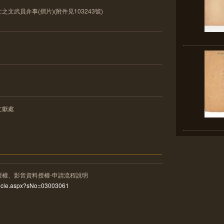
武員弁事(摺片)(附件見103243號)
文獻處
授權、影音資料授權-申請流程說明
rticle.aspx?sNo=03003061