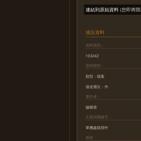
連結到原始資料
(您即將開
後設資料
資料識別：
103242
資料類型：
類型：檔案
描述層次：件
著作者：
穆圖善
主題與關鍵字：
軍機處檔摺件
描述：