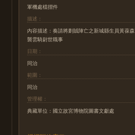
軍機處檔摺件
描述：
內容描述：奏請將剿賊陣亡之新城縣生員黃葆森
襲雲騎尉世職事
日期：
同治
範圍：
同治
管理權：
典藏單位：國立故宮博物院圖書文獻處