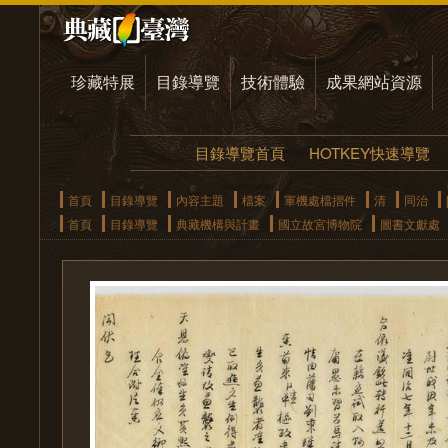
珍藏特展
目錄導覽
技術體驗
成果網站資源
目錄導覽首頁
HOTKEY快速導覽
首頁
目錄導覽
內容主題
檔案
軍機處檔摺件
清
同治
首頁
目錄導覽
典藏機構與計畫
國立故宮博物院
圖書文獻處