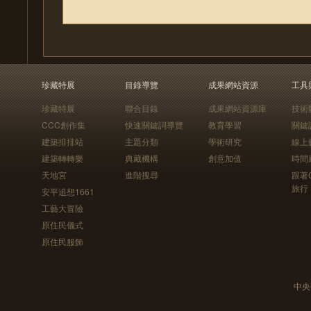
珍藏特展
目錄導覽
成果網站資源
工具
珍藏特展
聯合目錄
成果網站資源庫
技術
CCC創作集
快速關鍵詞導覽
教育學習
關鍵
建築排排站
主題分類
學術研究
線上
建築轉轉樂
典藏機構
創意加值
時間
天地宮
進階搜尋
跟著
旅行
安平追想1661
工藝大冒險
原住民儀式
原住民服飾
中央