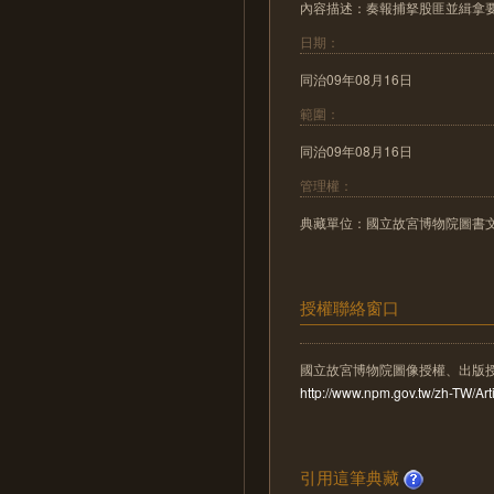
內容描述：奏報捕拏股匪並緝拿
日期：
同治09年08月16日
範圍：
同治09年08月16日
管理權：
典藏單位：國立故宮博物院圖書
授權聯絡窗口
國立故宮博物院圖像授權、出版
http://www.npm.gov.tw/zh-TW/A
引用這筆典藏