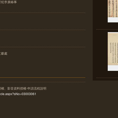
要犯李廣椿事
文獻處
授權、影音資料授權-申請流程說明
rticle.aspx?sNo=03003061