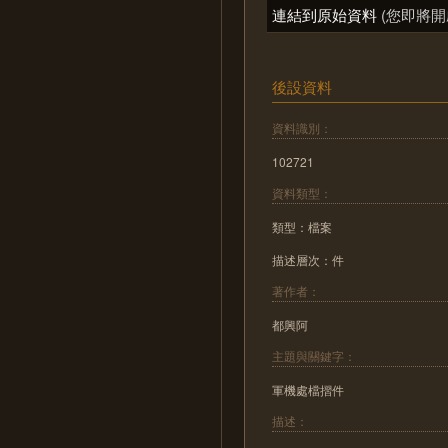
連結到原始資料
(您即將開
後設資料
資料識別：
102721
資料類型：
類型：檔案
描述層次：件
著作者：
都興阿
主題與關鍵字：
軍機處檔摺件
描述：