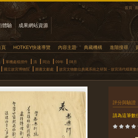
首頁
術體驗
成果網站資源
首頁
HOTKEY快速導覽
內容主題
典藏機構
進階搜尋
軍機處檔摺件
清
同治
09年
08月
國立故宮博物院
圖書文獻處
故宮文物數位典藏系統之研製－故宮清代檔案數
評分與驗證
請為這筆數