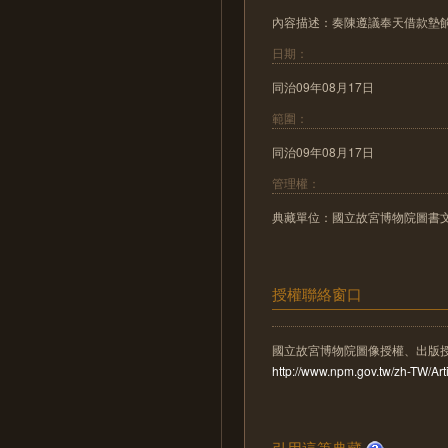
內容描述：奏陳遵議奉天借款墊
日期：
同治09年08月17日
範圍：
同治09年08月17日
管理權：
典藏單位：國立故宮博物院圖書
授權聯絡窗口
國立故宮博物院圖像授權、出版
http://www.npm.gov.tw/zh-TW/A
引用這筆典藏