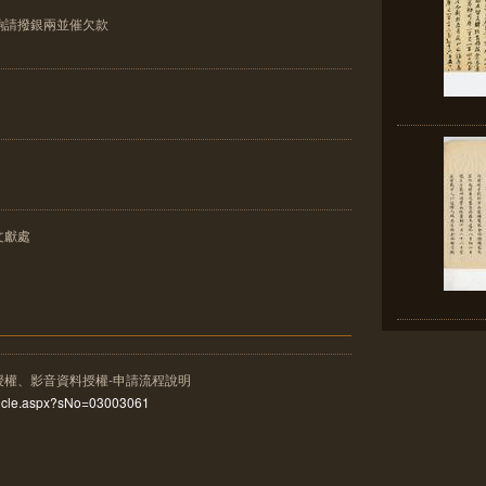
餉請撥銀兩並催欠款
文獻處
授權、影音資料授權-申請流程說明
rticle.aspx?sNo=03003061