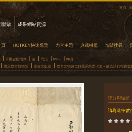
首頁
術體驗
成果網站資源
首頁
HOTKEY快速導覽
內容主題
典藏機構
進階搜尋
軍機處檔摺件
清
同治
09年
08月
國立故宮博物院
圖書文獻處
故宮文物數位典藏系統之研製－故宮清代檔案數
評分與驗證
請為這筆數