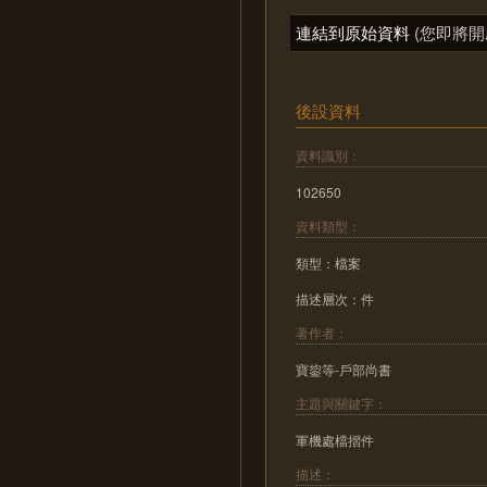
連結到原始資料
(您即將開
後設資料
資料識別：
102650
資料類型：
類型：檔案
描述層次：件
著作者：
寶鋆等-戶部尚書
主題與關鍵字：
軍機處檔摺件
描述：