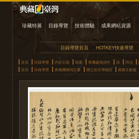
珍藏特展
目錄導覽
技術體驗
成果網站資源
目錄導覽首頁
HOTKEY快速導覽
首頁
目錄導覽
內容主題
檔案
軍機處檔摺件
清
同治
首頁
目錄導覽
典藏機構與計畫
國立故宮博物院
圖書文獻處