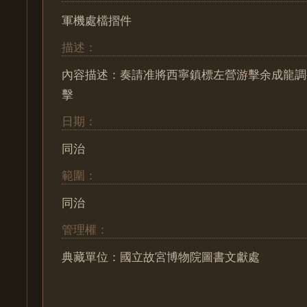
軍機處檔摺件
描述：
內容描述：奏請准將西寧鎮標左營游擊余成龍調
擊
日期：
同治
範圍：
同治
管理權：
典藏單位：國立故宮博物院圖書文獻處