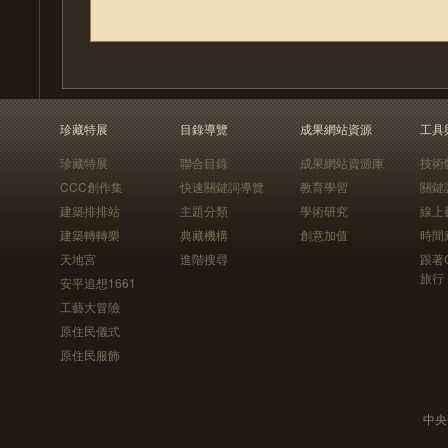
珍藏特展
目錄導覽
成果網站資源
工具
珍藏特展
聯合目錄
成果網站資源庫
技術
CCC創作集
快速關鍵詞導覽
教育學習
關鍵
建築排排站
主題分類
學術研究
線上
建築轉轉樂
典藏機構
創意加值
時間
天地宮
進階搜尋
跟著
旅行
安平追想1661
工藝大冒險
原住民儀式
原住民服飾
中央