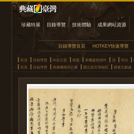
珍藏特展
目錄導覽
技術體驗
成果網站資源
目錄導覽首頁
HOTKEY快速導覽
首頁
目錄導覽
內容主題
檔案
軍機處檔摺件
清
同治
首頁
目錄導覽
典藏機構與計畫
國立故宮博物院
圖書文獻處