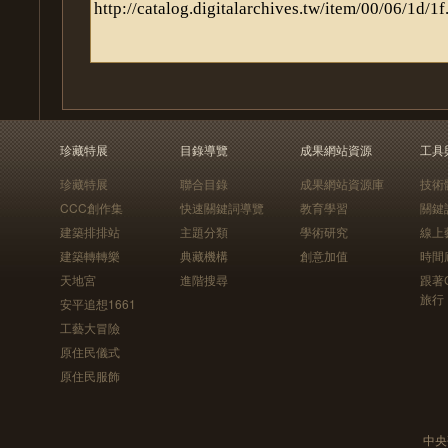
珍藏特展
目錄導覽
成果網站資源
工具
珍藏特展
聯合目錄
成果網站資源庫
技術
CCC創作集
快速關鍵詞導覽
教育學習
關鍵
建築排排站
主題分類
學術研究
線上
建築轉轉樂
典藏機構
創意加值
時間
天地宮
進階搜尋
跟著
旅行
安平追想1661
工藝大冒險
原住民儀式
原住民服飾
中央