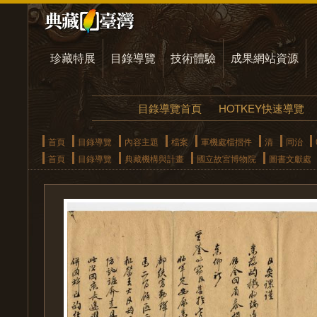
珍藏特展
目錄導覽
技術體驗
成果網站資源
目錄導覽首頁
HOTKEY快速導覽
首頁
目錄導覽
內容主題
檔案
軍機處檔摺件
清
同治
首頁
目錄導覽
典藏機構與計畫
國立故宮博物院
圖書文獻處