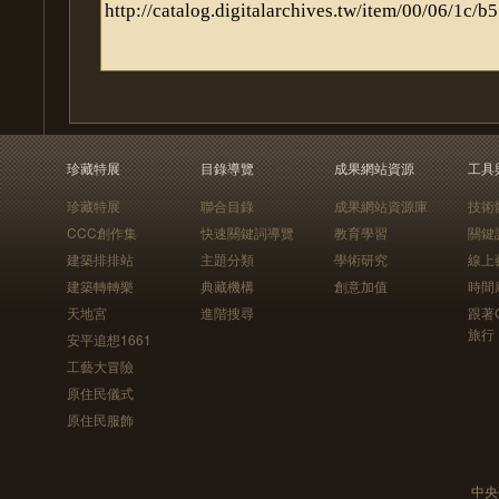
珍藏特展
目錄導覽
成果網站資源
工具
珍藏特展
聯合目錄
成果網站資源庫
技術
CCC創作集
快速關鍵詞導覽
教育學習
關鍵
建築排排站
主題分類
學術研究
線上
建築轉轉樂
典藏機構
創意加值
時間
天地宮
進階搜尋
跟著
旅行
安平追想1661
工藝大冒險
原住民儀式
原住民服飾
中央