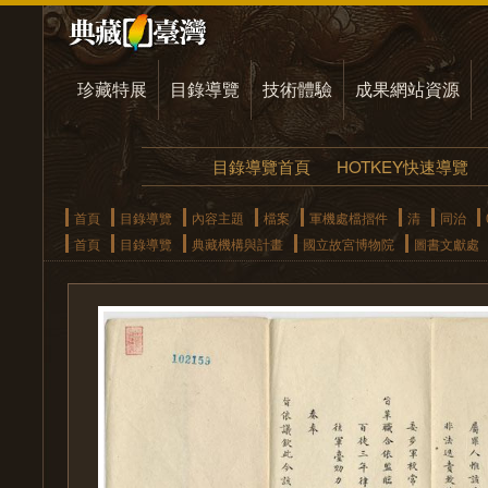
珍藏特展
目錄導覽
技術體驗
成果網站資源
目錄導覽首頁
HOTKEY快速導覽
首頁
目錄導覽
內容主題
檔案
軍機處檔摺件
清
同治
首頁
目錄導覽
典藏機構與計畫
國立故宮博物院
圖書文獻處