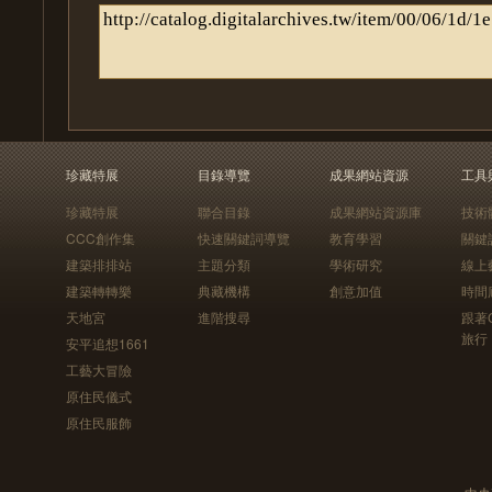
珍藏特展
目錄導覽
成果網站資源
工具
珍藏特展
聯合目錄
成果網站資源庫
技術
CCC創作集
快速關鍵詞導覽
教育學習
關鍵
建築排排站
主題分類
學術研究
線上
建築轉轉樂
典藏機構
創意加值
時間
天地宮
進階搜尋
跟著
旅行
安平追想1661
工藝大冒險
原住民儀式
原住民服飾