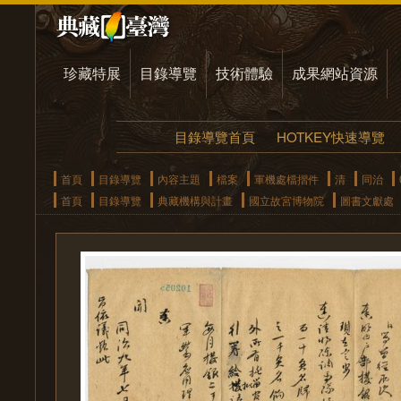
珍藏特展
目錄導覽
技術體驗
成果網站資源
目錄導覽首頁
HOTKEY快速導覽
首頁
目錄導覽
內容主題
檔案
軍機處檔摺件
清
同治
首頁
目錄導覽
典藏機構與計畫
國立故宮博物院
圖書文獻處