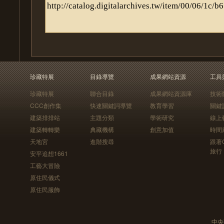
珍藏特展
目錄導覽
成果網站資源
工具
珍藏特展
聯合目錄
成果網站資源庫
技術
CCC創作集
快速關鍵詞導覽
教育學習
關鍵
建築排排站
主題分類
學術研究
線上
建築轉轉樂
典藏機構
創意加值
時間
天地宮
進階搜尋
跟著
旅行
安平追想1661
工藝大冒險
原住民儀式
原住民服飾
中央