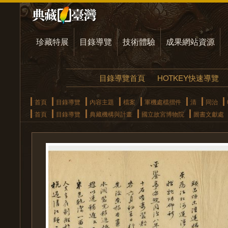
珍藏特展
目錄導覽
技術體驗
成果網站資源
目錄導覽首頁
HOTKEY快速導覽
首頁
目錄導覽
內容主題
檔案
軍機處檔摺件
清
同治
首頁
目錄導覽
典藏機構與計畫
國立故宮博物院
圖書文獻處