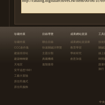
珍藏特展
目錄導覽
成果網站資源
工具
珍藏特展
聯合目錄
成果網站資源庫
技術
CCC創作集
快速關鍵詞導覽
教育學習
關鍵
建築排排站
主題分類
學術研究
線上
建築轉轉樂
典藏機構
創意加值
時間
天地宮
進階搜尋
跟著
旅行
安平追想1661
工藝大冒險
原住民儀式
原住民服飾
中央