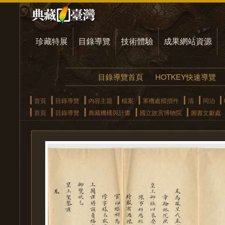
珍藏特展
目錄導覽
技術體驗
成果網站資源
目錄導覽首頁
HOTKEY快速導覽
首頁
目錄導覽
內容主題
檔案
軍機處檔摺件
清
同治
首頁
目錄導覽
典藏機構與計畫
國立故宮博物院
圖書文獻處