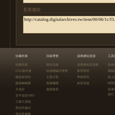
直接連結
珍藏特展
目錄導覽
成果網站資源
工具
珍藏特展
聯合目錄
成果網站資源庫
技術
CCC創作集
快速關鍵詞導覽
教育學習
關鍵
建築排排站
主題分類
學術研究
線上
建築轉轉樂
典藏機構
創意加值
時間
天地宮
進階搜尋
跟著
旅行
安平追想1661
工藝大冒險
原住民儀式
原住民服飾