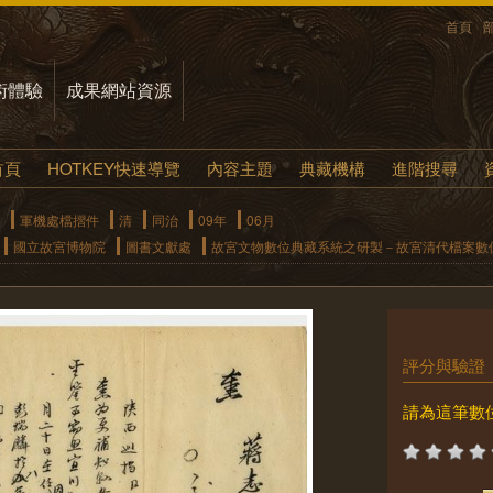
首頁
術體驗
成果網站資源
首頁
HOTKEY快速導覽
內容主題
典藏機構
進階搜尋
軍機處檔摺件
清
同治
09年
06月
國立故宮博物院
圖書文獻處
故宮文物數位典藏系統之研製－故宮清代檔案數
評分與驗證
請為這筆數