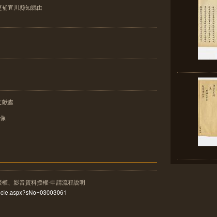
更補宜川縣知縣由
文獻處
影像
授權、影音資料授權-申請流程說明
rticle.aspx?sNo=03003061