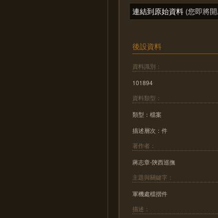
連結到原始資料
(您即將開
後設資料
資料識別：
101894
資料類型：
類型：檔案
描述層次：件
著作者：
蔣志章-陝西巡撫
主題與關鍵字：
軍機處檔摺件
描述：