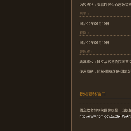
內容描述：奏請以候令俞志敬等
日期：
同治09年06月19日
範圍：
同治09年06月19日
管理權：
典藏單位：國立故宮博物院圖書
使用限制：限制-開放影像-開放
授權聯絡窗口
國立故宮博物院圖像授權、出版
http://www.npm.gov.tw/zh-TW/A