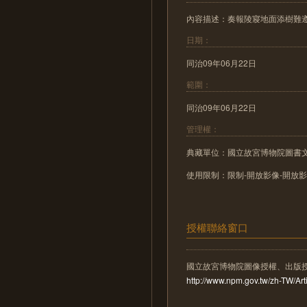
內容描述：奏報陵寢地面添樹難
日期：
同治09年06月22日
範圍：
同治09年06月22日
管理權：
典藏單位：國立故宮博物院圖書
使用限制：限制-開放影像-開放
授權聯絡窗口
國立故宮博物院圖像授權、出版
http://www.npm.gov.tw/zh-TW/A