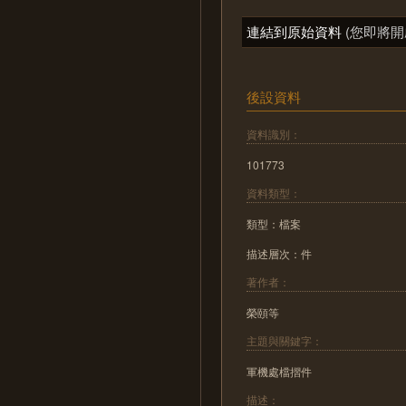
連結到原始資料
(您即將開
後設資料
資料識別：
101773
資料類型：
類型：檔案
描述層次：件
著作者：
榮頤等
主題與關鍵字：
軍機處檔摺件
描述：