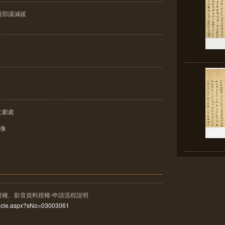
遵部議減緩
文獻處
影像
授權、影音資料授權-申請流程說明
rticle.aspx?sNo=03003061