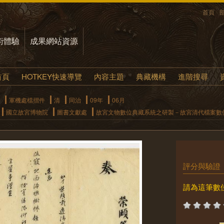
首頁
術體驗
成果網站資源
首頁
HOTKEY快速導覽
內容主題
典藏機構
進階搜尋
軍機處檔摺件
清
同治
09年
06月
國立故宮博物院
圖書文獻處
故宮文物數位典藏系統之研製－故宮清代檔案數
評分與驗證
請為這筆數