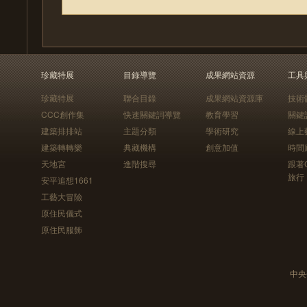
珍藏特展
目錄導覽
成果網站資源
工具
珍藏特展
聯合目錄
成果網站資源庫
技術
CCC創作集
快速關鍵詞導覽
教育學習
關鍵
建築排排站
主題分類
學術研究
線上
建築轉轉樂
典藏機構
創意加值
時間
天地宮
進階搜尋
跟著
旅行
安平追想1661
工藝大冒險
原住民儀式
原住民服飾
中央