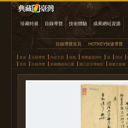
珍藏特展
目錄導覽
技術體驗
成果網站資源
目錄導覽首頁
HOTKEY快速導覽
首頁
目錄導覽
內容主題
檔案
軍機處檔摺件
清
同治
首頁
目錄導覽
典藏機構與計畫
國立故宮博物院
圖書文獻處