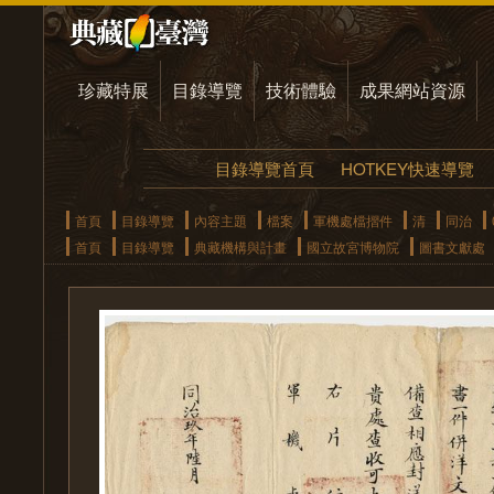
珍藏特展
目錄導覽
技術體驗
成果網站資源
目錄導覽首頁
HOTKEY快速導覽
首頁
目錄導覽
內容主題
檔案
軍機處檔摺件
清
同治
首頁
目錄導覽
典藏機構與計畫
國立故宮博物院
圖書文獻處