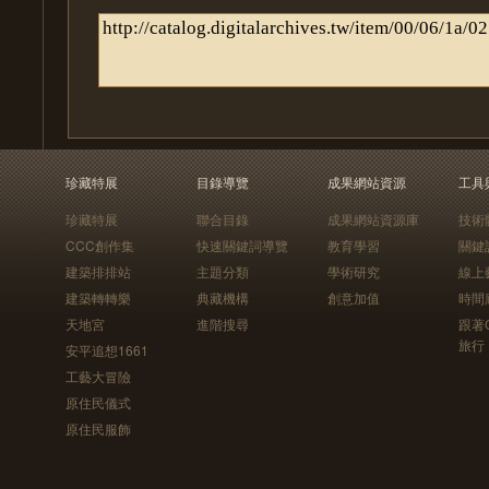
珍藏特展
目錄導覽
成果網站資源
工具
珍藏特展
聯合目錄
成果網站資源庫
技術
CCC創作集
快速關鍵詞導覽
教育學習
關鍵
建築排排站
主題分類
學術研究
線上
建築轉轉樂
典藏機構
創意加值
時間
天地宮
進階搜尋
跟著
旅行
安平追想1661
工藝大冒險
原住民儀式
原住民服飾