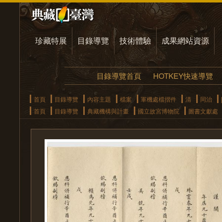
珍藏特展
目錄導覽
技術體驗
成果網站資源
目錄導覽首頁
HOTKEY快速導覽
首頁
目錄導覽
內容主題
檔案
軍機處檔摺件
清
同治
首頁
目錄導覽
典藏機構與計畫
國立故宮博物院
圖書文獻處