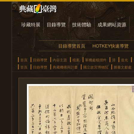
珍藏特展
目錄導覽
技術體驗
成果網站資源
目錄導覽首頁
HOTKEY快速導覽
首頁
目錄導覽
內容主題
檔案
軍機處檔摺件
清
道光
首頁
目錄導覽
典藏機構與計畫
國立故宮博物院
圖書文獻處