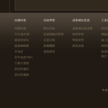
珍藏特展
目錄導覽
成果網站資源
工具
珍藏特展
聯合目錄
成果網站資源庫
技術
CCC創作集
快速關鍵詞導覽
教育學習
關鍵
建築排排站
主題分類
學術研究
線上
建築轉轉樂
典藏機構
創意加值
時間
天地宮
進階搜尋
跟著
旅行
安平追想1661
工藝大冒險
原住民儀式
原住民服飾
中央