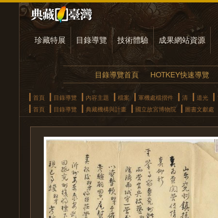
珍藏特展
目錄導覽
技術體驗
成果網站資源
目錄導覽首頁
HOTKEY快速導覽
首頁
目錄導覽
內容主題
檔案
軍機處檔摺件
清
道光
首頁
目錄導覽
典藏機構與計畫
國立故宮博物院
圖書文獻處