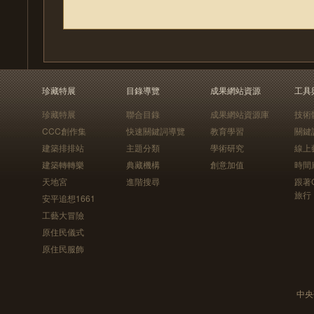
珍藏特展
目錄導覽
成果網站資源
工具
珍藏特展
聯合目錄
成果網站資源庫
技術
CCC創作集
快速關鍵詞導覽
教育學習
關鍵
建築排排站
主題分類
學術研究
線上
建築轉轉樂
典藏機構
創意加值
時間
天地宮
進階搜尋
跟著
旅行
安平追想1661
工藝大冒險
原住民儀式
原住民服飾
中央