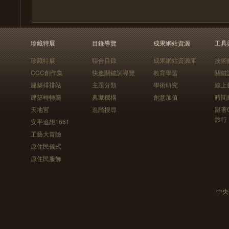
珍藏特展
目錄導覽
成果網站資源
工具
珍藏特展
聯合目錄
成果網站資源庫
技術
CCC創作集
快速關鍵詞導覽
教育學習
關鍵
建築排排站
主題分類
學術研究
線上
建築轉轉樂
典藏機構
創意加值
時間
天地宮
進階搜尋
跟著
旅行
安平追想1661
工藝大冒險
原住民儀式
原住民服飾
中央