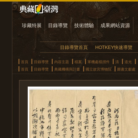
珍藏特展
目錄導覽
技術體驗
成果網站資源
目錄導覽首頁
HOTKEY快速導覽
首頁
目錄導覽
內容主題
檔案
軍機處檔摺件
清
道光
首頁
目錄導覽
典藏機構與計畫
國立故宮博物院
圖書文獻處