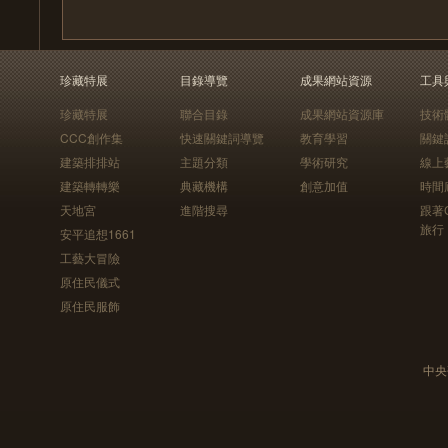
珍藏特展
目錄導覽
成果網站資源
工具
珍藏特展
聯合目錄
成果網站資源庫
技術
CCC創作集
快速關鍵詞導覽
教育學習
關鍵
建築排排站
主題分類
學術研究
線上
建築轉轉樂
典藏機構
創意加值
時間
天地宮
進階搜尋
跟著
旅行
安平追想1661
工藝大冒險
原住民儀式
原住民服飾
中央