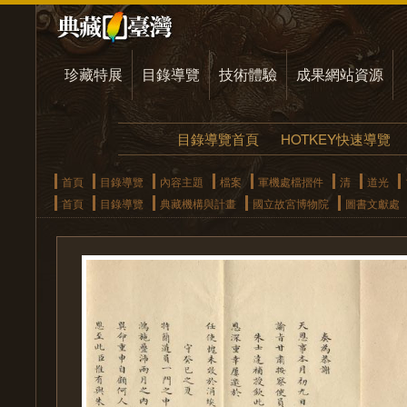
珍藏特展
目錄導覽
技術體驗
成果網站資源
目錄導覽首頁
HOTKEY快速導覽
首頁
目錄導覽
內容主題
檔案
軍機處檔摺件
清
道光
首頁
目錄導覽
典藏機構與計畫
國立故宮博物院
圖書文獻處