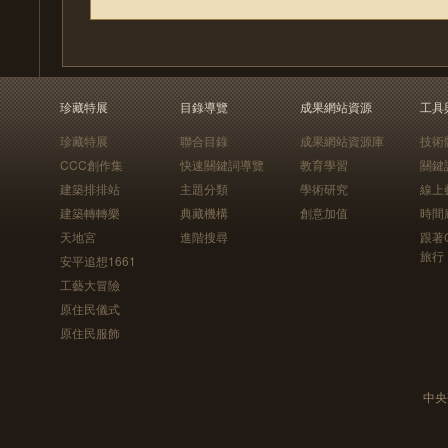
珍藏特展
目錄導覽
成果網站資源
工具
珍藏特展
聯合目錄
成果網站資源庫
技術
CCC創作集
快速關鍵詞導覽
教育學習
關鍵
建築排排站
主題分類
學術研究
線上
建築轉轉樂
典藏機構
創意加值
時間
天地宮
進階搜尋
跟著
旅行
安平追想1661
工藝大冒險
原住民儀式
原住民服飾
中央