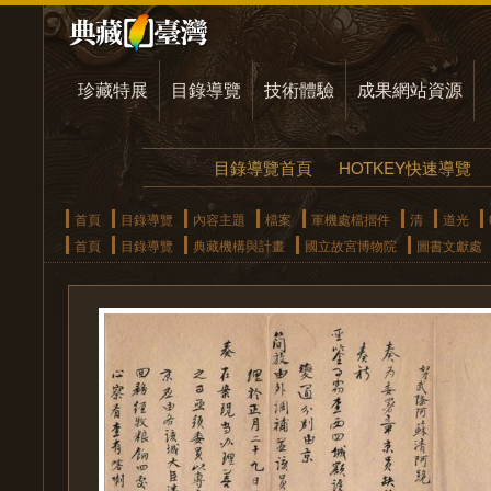
珍藏特展
目錄導覽
技術體驗
成果網站資源
目錄導覽首頁
HOTKEY快速導覽
首頁
目錄導覽
內容主題
檔案
軍機處檔摺件
清
道光
首頁
目錄導覽
典藏機構與計畫
國立故宮博物院
圖書文獻處