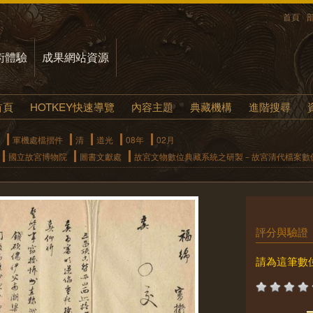
首頁
術體驗
成果網站資源
首頁
HOTKEY快速導覽
內容主題
典藏機構
進階搜尋
軍機處檔摺件
清
道光
08年
02月
國立故宮博物院
圖書文獻處
故宮文物數位典藏系統之研製－故宮清代檔案數
評分與驗證
請為這筆數