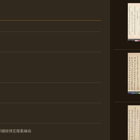
掌錢按律定擬案緣由