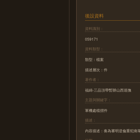
後設資料
資料識別：
059171
資料類型：
類型：檔案
描述層次：件
著作者：
福綿-三品頂帶暫辦山西巡撫
主題與關鍵字：
軍機處檔摺件
描述：
內容描述：奏為審明逆倫重犯南