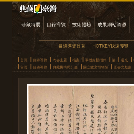
珍藏特展
目錄導覽
技術體驗
成果網站資源
目錄導覽首頁
HOTKEY快速導覽
首頁
目錄導覽
內容主題
檔案
軍機處檔摺件
清
道光
首頁
目錄導覽
典藏機構與計畫
國立故宮博物院
圖書文獻處