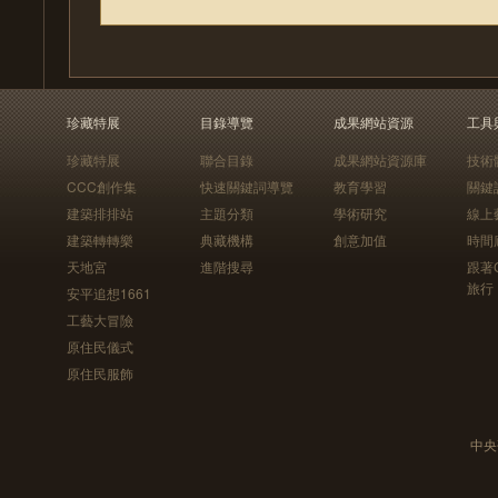
珍藏特展
目錄導覽
成果網站資源
工具
珍藏特展
聯合目錄
成果網站資源庫
技術
CCC創作集
快速關鍵詞導覽
教育學習
關鍵
建築排排站
主題分類
學術研究
線上
建築轉轉樂
典藏機構
創意加值
時間
天地宮
進階搜尋
跟著
旅行
安平追想1661
工藝大冒險
原住民儀式
原住民服飾
中央