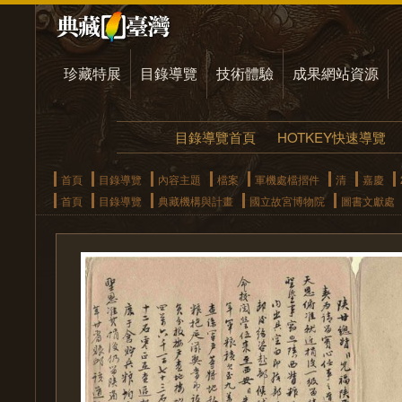
珍藏特展
目錄導覽
技術體驗
成果網站資源
目錄導覽首頁
HOTKEY快速導覽
首頁
目錄導覽
內容主題
檔案
軍機處檔摺件
清
嘉慶
首頁
目錄導覽
典藏機構與計畫
國立故宮博物院
圖書文獻處