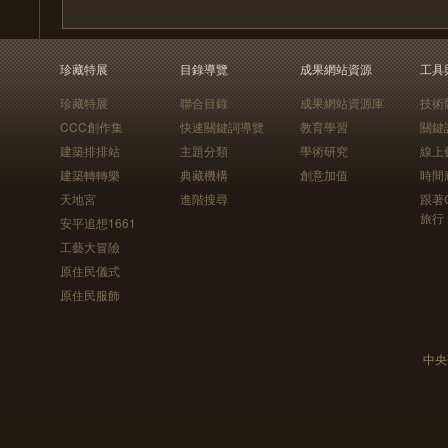
珍藏特展
目錄導覽
成果網站資源
工具
珍藏特展
聯合目錄
成果網站資源庫
技術
CCC創作集
快速關鍵詞導覽
教育學習
關鍵
建築排排站
主題分類
學術研究
線上
建築轉轉樂
典藏機構
創意加值
時間
天地宮
進階搜尋
跟著
旅行
安平追想1661
工藝大冒險
原住民儀式
原住民服飾
中央