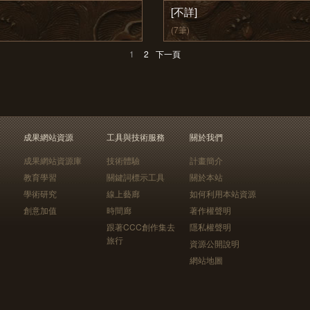
[不詳]
(7筆)
1
2
下一頁
成果網站資源
工具與技術服務
關於我們
成果網站資源庫
技術體驗
計畫簡介
教育學習
關鍵詞標示工具
關於本站
學術研究
線上藝廊
如何利用本站資源
創意加值
時間廊
著作權聲明
跟著CCC創作集去
隱私權聲明
旅行
資源公開說明
網站地圖