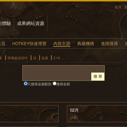
首頁
術體驗
成果網站資源
首頁
HOTKEY快速導覽
內容主題
典藏機構
進階搜尋
案
軍機處檔摺件
清
嘉慶
21年
只搜尋這個類別
搜尋全部
02月
(2筆)