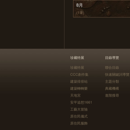
8月
(1筆)
珍藏特展
目錄導覽
珍藏特展
聯合目錄
CCC創作集
快速關鍵詞導覽
建築排排站
主題分類
建築轉轉樂
典藏機構
天地宮
進階搜尋
安平追想1661
工藝大冒險
原住民儀式
原住民服飾