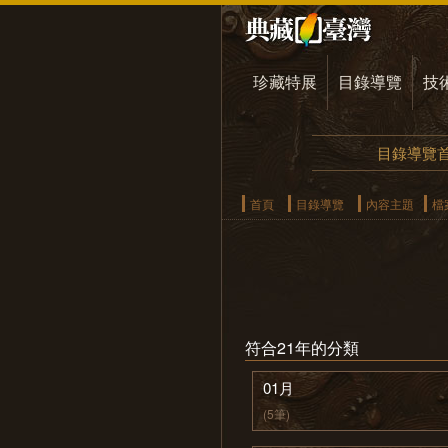
珍藏特展
目錄導覽
技
目錄導覽
首頁
目錄導覽
內容主題
檔
符合21年的分類
01月
(5筆)