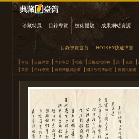
珍藏特展
目錄導覽
技術體驗
成果網站資源
目錄導覽首頁
HOTKEY快速導覽
首頁
目錄導覽
內容主題
檔案
軍機處檔摺件
清
嘉慶
首頁
目錄導覽
典藏機構與計畫
國立故宮博物院
圖書文獻處