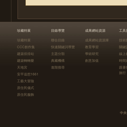
珍藏特展
目錄導覽
成果網站資源
工具
珍藏特展
聯合目錄
成果網站資源庫
技術
CCC創作集
快速關鍵詞導覽
教育學習
關鍵
建築排排站
主題分類
學術研究
線上
建築轉轉樂
典藏機構
創意加值
時間
天地宮
進階搜尋
跟著
旅行
安平追想1661
工藝大冒險
原住民儀式
原住民服飾
中央