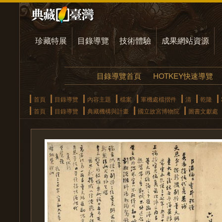
珍藏特展
目錄導覽
技術體驗
成果網站資源
目錄導覽首頁
HOTKEY快速導覽
首頁
目錄導覽
內容主題
檔案
軍機處檔摺件
清
乾隆
首頁
目錄導覽
典藏機構與計畫
國立故宮博物院
圖書文獻處