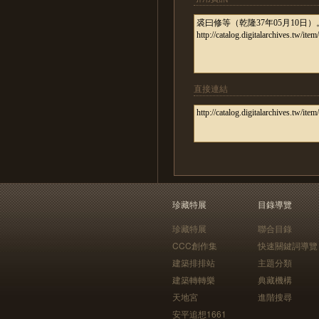
直接連結
珍藏特展
目錄導覽
珍藏特展
聯合目錄
CCC創作集
快速關鍵詞導覽
建築排排站
主題分類
建築轉轉樂
典藏機構
天地宮
進階搜尋
安平追想1661