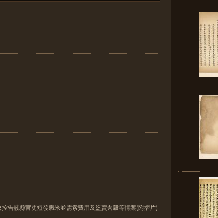
控告該縣官吏短發賑米並需索費用及盜賣倉穀等情案(附摺片)