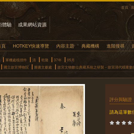
首頁
術體驗
成果網站資源
首頁
HOTKEY快速導覽
內容主題
典藏機構
進階搜尋
軍機處檔摺件
清
乾隆
37年
05月
國立故宮博物院
圖書文獻處
故宮文物數位典藏系統之研製－故宮清代檔案數
評分與驗證
請為這筆數