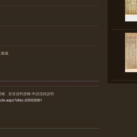
文獻處
授權、影音資料授權-申請流程說明
rticle.aspx?sNo=03003061