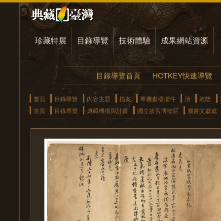
珍藏特展
目錄導覽
技術體驗
成果網站資源
目錄導覽首頁
HOTKEY快速導覽
首頁
目錄導覽
內容主題
檔案
軍機處檔摺件
清
乾隆
首頁
目錄導覽
典藏機構與計畫
國立故宮博物院
圖書文獻處