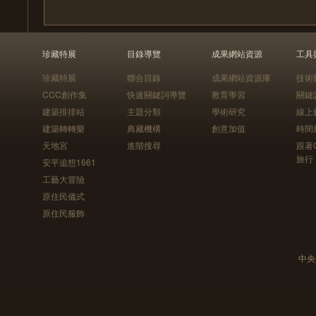
珍藏特展
目錄導覽
成果網站資源
工具
珍藏特展
聯合目錄
成果網站資源庫
技術
CCC創作集
快速關鍵詞導覽
教育學習
關鍵
建築排排站
主題分類
學術研究
線上
建築轉轉樂
典藏機構
創意加值
時間
天地宮
進階搜尋
跟著
旅行
安平追想1661
工藝大冒險
原住民儀式
原住民服飾
中央