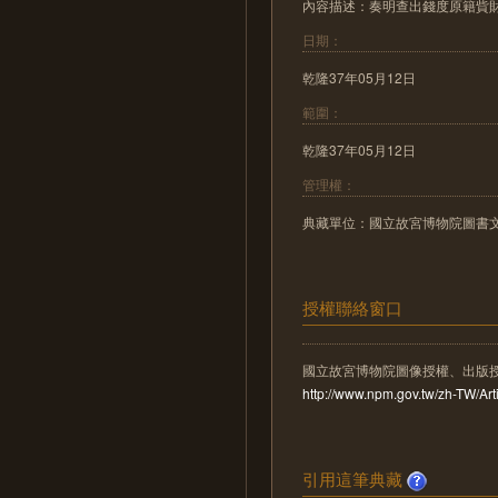
內容描述：奏明查出錢度原籍貲財
日期：
乾隆37年05月12日
範圍：
乾隆37年05月12日
管理權：
典藏單位：國立故宮博物院圖書
授權聯絡窗口
國立故宮博物院圖像授權、出版
http://www.npm.gov.tw/zh-TW/A
引用這筆典藏