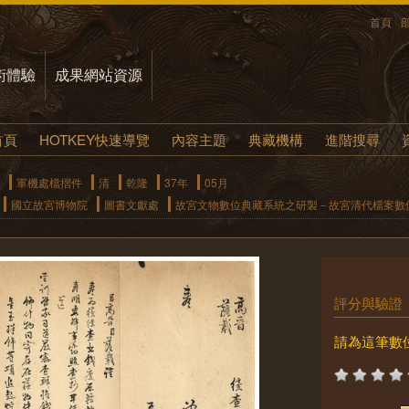
首頁
術體驗
成果網站資源
首頁
HOTKEY快速導覽
內容主題
典藏機構
進階搜尋
軍機處檔摺件
清
乾隆
37年
05月
國立故宮博物院
圖書文獻處
故宮文物數位典藏系統之研製－故宮清代檔案數
評分與驗證
請為這筆數