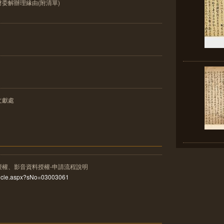
委解辦理緣由(附清單)
文獻處
授權、影音資料授權-申請流程說明
rticle.aspx?sNo=03003061