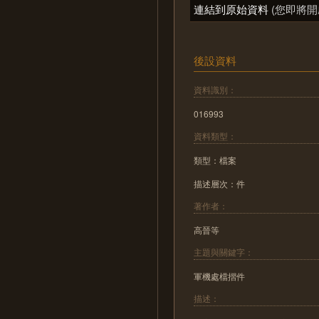
連結到原始資料
(您即將開
後設資料
資料識別：
016993
資料類型：
類型：檔案
描述層次：件
著作者：
高晉等
主題與關鍵字：
軍機處檔摺件
描述：