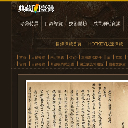
珍藏特展
目錄導覽
技術體驗
成果網站資源
目錄導覽首頁
HOTKEY快速導覽
首頁
目錄導覽
內容主題
檔案
軍機處檔摺件
清
乾隆
首頁
目錄導覽
典藏機構與計畫
國立故宮博物院
圖書文獻處