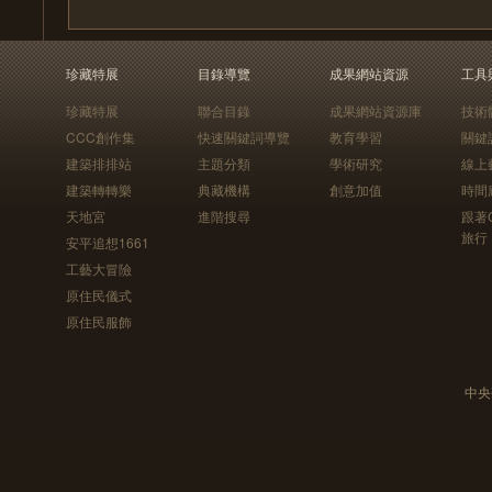
珍藏特展
目錄導覽
成果網站資源
工具
珍藏特展
聯合目錄
成果網站資源庫
技術
CCC創作集
快速關鍵詞導覽
教育學習
關鍵
建築排排站
主題分類
學術研究
線上
建築轉轉樂
典藏機構
創意加值
時間
天地宮
進階搜尋
跟著
旅行
安平追想1661
工藝大冒險
原住民儀式
原住民服飾
中央