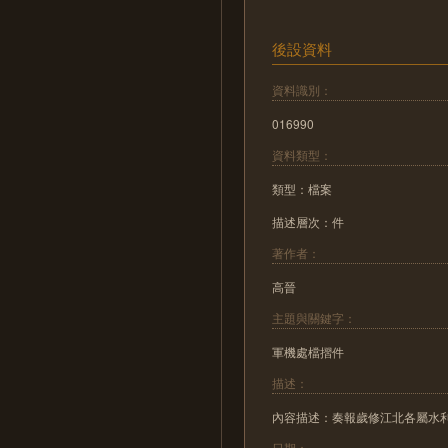
後設資料
資料識別：
016990
資料類型：
類型：檔案
描述層次：件
著作者：
高晉
主題與關鍵字：
軍機處檔摺件
描述：
內容描述：奏報歲修江北各屬水
日期：