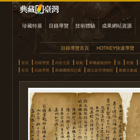
珍藏特展
目錄導覽
技術體驗
成果網站資源
目錄導覽首頁
HOTKEY快速導覽
首頁
目錄導覽
內容主題
檔案
軍機處檔摺件
清
乾隆
首頁
目錄導覽
典藏機構與計畫
國立故宮博物院
圖書文獻處