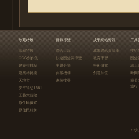
珍藏特展
目錄導覽
成果網站資源
工具
珍藏特展
聯合目錄
成果網站資源庫
技術
CCC創作集
快速關鍵詞導覽
教育學習
關鍵
建築排排站
主題分類
學術研究
線上
建築轉轉樂
典藏機構
創意加值
時間
天地宮
進階搜尋
跟著
旅行
安平追想1661
工藝大冒險
原住民儀式
原住民服飾
中央