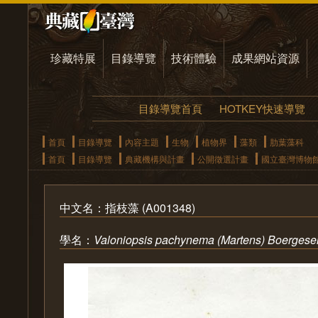
珍藏特展
目錄導覽
技術體驗
成果網站資源
目錄導覽首頁
HOTKEY快速導覽
首頁
目錄導覽
內容主題
生物
植物界
藻類
肋葉藻科
首頁
目錄導覽
典藏機構與計畫
公開徵選計畫
國立臺灣博物
中文名：指枝藻 (A001348)
學名：
Valoniopsis pachynema (Martens) Boergese