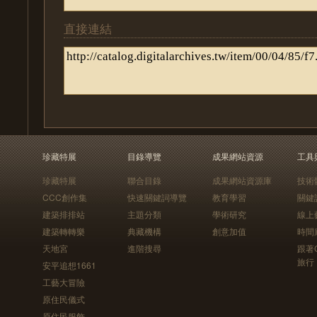
直接連結
珍藏特展
目錄導覽
成果網站資源
工具
珍藏特展
聯合目錄
成果網站資源庫
技術
CCC創作集
快速關鍵詞導覽
教育學習
關鍵
建築排排站
主題分類
學術研究
線上
建築轉轉樂
典藏機構
創意加值
時間
天地宮
進階搜尋
跟著
旅行
安平追想1661
工藝大冒險
原住民儀式
原住民服飾