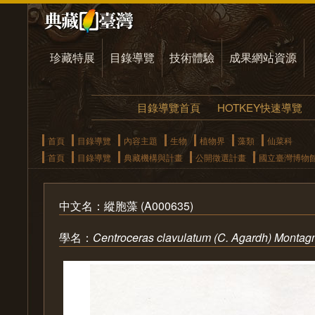
珍藏特展
目錄導覽
技術體驗
成果網站資源
目錄導覽首頁
HOTKEY快速導覽
首頁
目錄導覽
內容主題
生物
植物界
藻類
仙菜科
首頁
目錄導覽
典藏機構與計畫
公開徵選計畫
國立臺灣博物
中文名：縱胞藻 (A000635)
學名：
Centroceras clavulatum (C. Agardh) Montag