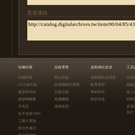
直接連結
珍藏特展
目錄導覽
成果網站資源
工具
珍藏特展
聯合目錄
成果網站資源庫
技術
CCC創作集
快速關鍵詞導覽
教育學習
關鍵
建築排排站
主題分類
學術研究
線上
建築轉轉樂
典藏機構
創意加值
時間
天地宮
進階搜尋
跟著
旅行
安平追想1661
工藝大冒險
原住民儀式
原住民服飾