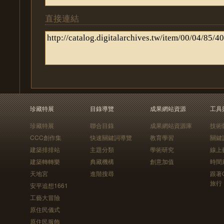
直接連結
珍藏特展
目錄導覽
成果網站資源
工具
珍藏特展
聯合目錄
成果網站資源庫
技術
CCC創作集
快速關鍵詞導覽
教育學習
關鍵
建築排排站
主題分類
學術研究
線上
建築轉轉樂
典藏機構
創意加值
時間
天地宮
進階搜尋
跟著
旅行
安平追想1661
工藝大冒險
原住民儀式
原住民服飾