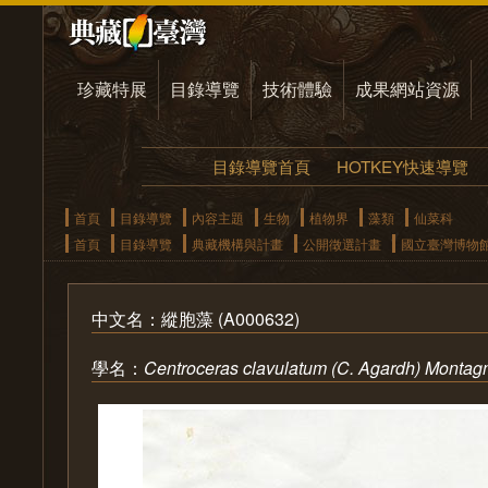
珍藏特展
目錄導覽
技術體驗
成果網站資源
目錄導覽首頁
HOTKEY快速導覽
首頁
目錄導覽
內容主題
生物
植物界
藻類
仙菜科
首頁
目錄導覽
典藏機構與計畫
公開徵選計畫
國立臺灣博物
中文名：縱胞藻 (A000632)
學名：
Centroceras clavulatum (C. Agardh) Montag