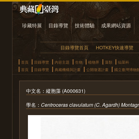
珍藏特展
目錄導覽
技術體驗
成果網站資源
目錄導覽首頁
HOTKEY快速導覽
首頁
目錄導覽
內容主題
生物
植物界
藻類
仙菜科
首頁
目錄導覽
典藏機構與計畫
公開徵選計畫
國立臺灣博物
中文名：縱胞藻 (A000631)
學名：
Centroceras clavulatum (C. Agardh) Montag