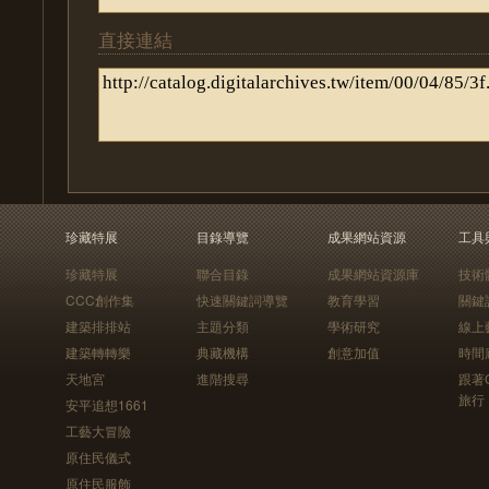
直接連結
珍藏特展
目錄導覽
成果網站資源
工具
珍藏特展
聯合目錄
成果網站資源庫
技術
CCC創作集
快速關鍵詞導覽
教育學習
關鍵
建築排排站
主題分類
學術研究
線上
建築轉轉樂
典藏機構
創意加值
時間
天地宮
進階搜尋
跟著
旅行
安平追想1661
工藝大冒險
原住民儀式
原住民服飾