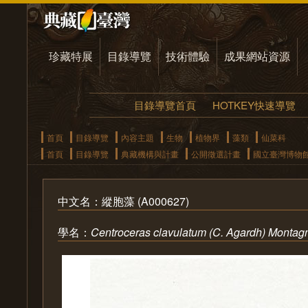
珍藏特展
目錄導覽
技術體驗
成果網站資源
目錄導覽首頁
HOTKEY快速導覽
首頁
目錄導覽
內容主題
生物
植物界
藻類
仙菜科
首頁
目錄導覽
典藏機構與計畫
公開徵選計畫
國立臺灣博物
中文名：縱胞藻 (A000627)
學名：
Centroceras clavulatum (C. Agardh) Montag