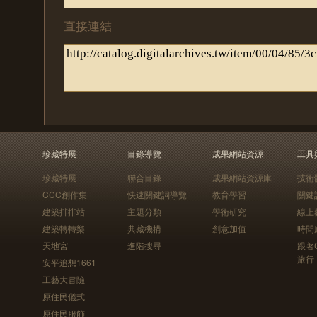
直接連結
珍藏特展
目錄導覽
成果網站資源
工具
珍藏特展
聯合目錄
成果網站資源庫
技術
CCC創作集
快速關鍵詞導覽
教育學習
關鍵
建築排排站
主題分類
學術研究
線上
建築轉轉樂
典藏機構
創意加值
時間
天地宮
進階搜尋
跟著
旅行
安平追想1661
工藝大冒險
原住民儀式
原住民服飾