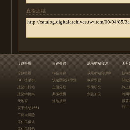
直接連結
珍藏特展
目錄導覽
成果網站資源
工具
珍藏特展
聯合目錄
成果網站資源庫
技術
CCC創作集
快速關鍵詞導覽
教育學習
關鍵
建築排排站
主題分類
學術研究
線上
建築轉轉樂
典藏機構
創意加值
時間
天地宮
進階搜尋
跟著
旅行
安平追想1661
工藝大冒險
原住民儀式
原住民服飾