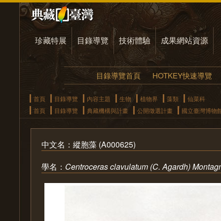
珍藏特展
目錄導覽
技術體驗
成果網站資源
目錄導覽首頁
HOTKEY快速導覽
首頁
目錄導覽
內容主題
生物
植物界
藻類
仙菜科
首頁
目錄導覽
典藏機構與計畫
公開徵選計畫
國立臺灣博物
中文名：縱胞藻 (A000625)
學名：
Centroceras clavulatum (C. Agardh) Montag