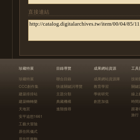
直接連結
珍藏特展
目錄導覽
成果網站資源
工具
珍藏特展
聯合目錄
成果網站資源庫
技術
CCC創作集
快速關鍵詞導覽
教育學習
關鍵
建築排排站
主題分類
學術研究
線上
建築轉轉樂
典藏機構
創意加值
時間
天地宮
進階搜尋
跟著
旅行
安平追想1661
工藝大冒險
原住民儀式
原住民服飾