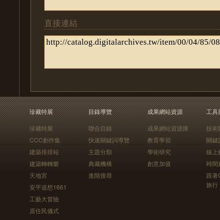
直接連結
珍藏特展
目錄導覽
成果網站資源
工具
珍藏特展
聯合目錄
成果網站資源庫
技術
CCC創作集
快速關鍵詞導覽
教育學習
關鍵
建築排排站
主題分類
學術研究
線上
建築轉轉樂
典藏機構
創意加值
時間
天地宮
進階搜尋
跟著
旅行
安平追想1661
工藝大冒險
原住民儀式