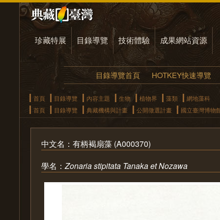
珍藏特展
目錄導覽
技術體驗
成果網站資源
目錄導覽首頁
HOTKEY快速導覽
首頁
目錄導覽
內容主題
生物
植物界
藻類
網地藻科
首頁
目錄導覽
典藏機構與計畫
公開徵選計畫
國立臺灣博物
中文名：有柄褐扇藻 (A000370)
學名：
Zonaria stipitata Tanaka et Nozawa