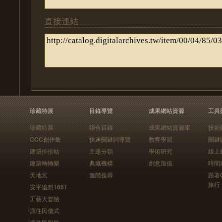
直接連結
珍藏特展
目錄導覽
成果網站資源
工具
珍藏特展
聯合目錄
成果網站資源庫
技術
CCC創作集
快速關鍵詞導覽
教育學習
關鍵
建築排排站
主題分類
學術研究
線上
建築轉轉樂
典藏機構
創意加值
時間
天地宮
進階搜尋
跟著
旅行
安平追想1661
工藝大冒險
原住民儀式