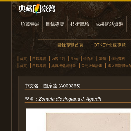
珍藏特展
目錄導覽
技術體驗
成果網站資源
目錄導覽首頁
HOTKEY快速導覽
首頁
目錄導覽
內容主題
生物
植物界
藻類
網地藻科
首頁
目錄導覽
典藏機構與計畫
公開徵選計畫
國立臺灣博物
中文名：圈扇藻 (A000365)
學名：
Zonaria diesingiana J. Agardh